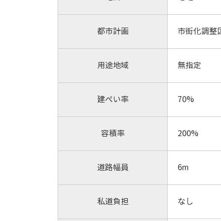
都市計画
市街化調整
用途地域
無指定
建ぺい率
70%
容積率
200%
道路幅員
6m
私道負担
なし