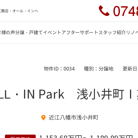
工務店・オール・インへ
客様の声
分譲・戸建て
イベント
アフターサポート
スタッフ紹介
リノ
物件ID：0034
種別：分譲地
更新日：
LL・IN Park 浅小井町
近江八幡市浅小井町