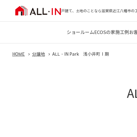
戸建て、土地のことなら滋賀県近江八幡市の
ショールーム
ECOSの家
施工例
お
HOME
分譲地
ALL・IN Park 浅小井町Ⅰ期
A