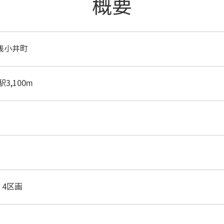
概要
浅小井町
3,100m
台 4区画