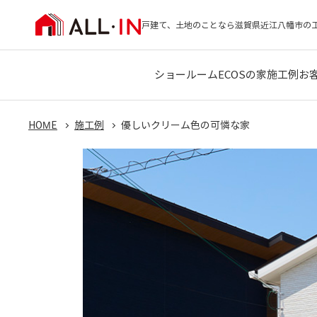
戸建て、土地のことなら滋賀県近江八幡市の
ショールーム
ECOSの家
施工例
お
HOME
施工例
優しいクリーム色の可憐な家