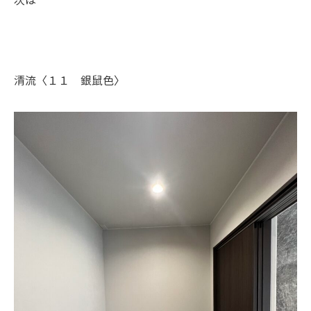
次は
清流〈１１ 銀鼠色〉