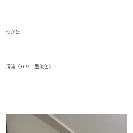
つぎは
清流〈０９ 墨染色〉