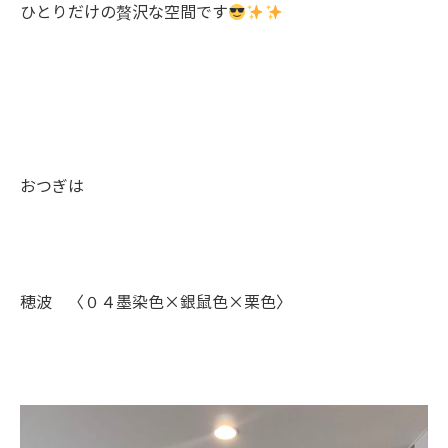
ひとりだけの贅沢な空間です
おつぎは
穂波 〈０４墨染色×銀鼠色×栗色〉