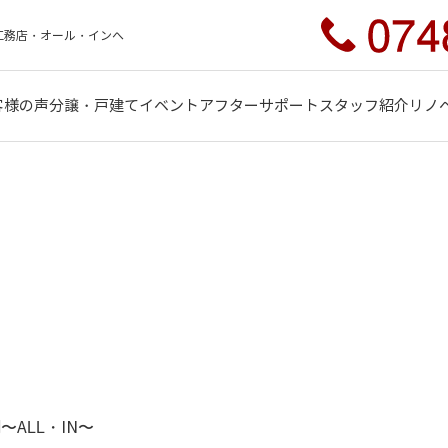
工務店・オール・インへ
客様の声
分譲・戸建て
イベント
アフターサポート
スタッフ紹介
リノ
〜ALL・IN〜