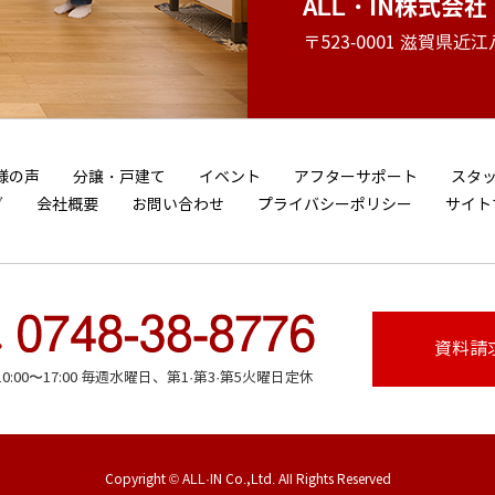
ALL・IN株式会社
〒523-0001 滋賀県近
様の声
分譲・戸建て
イベント
アフターサポート
スタ
グ
会社概要
お問い合わせ
プライバシーポリシー
サイト
資料請
:00〜17:00
毎週水曜日、第1·第3·第5火曜日定休
Copyright © ALL·IN Co.,Ltd. All Rights Reserved