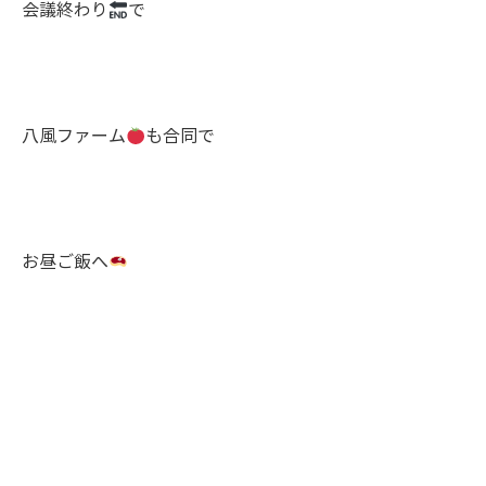
会議終わり
で
八風ファーム
も合同で
お昼ご飯へ